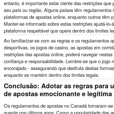
entanto, é importante estar ciente das restrições que
seu país ou região. Alguns países têm regulamentos 
plataformas de apostas online, enquanto outros têm pol
Manter-se informado sobre estas restrições ajudá-lo-
plataforma respeitável que opere dentro dos limites le
Ao familiarizar-se com as regras e os regulamentos 
desportivas, os jogos de casino, as apostas em corrid
restrições das apostas online, poderá navegar nestas
confiança e responsabilidade. Lembre-se que o jogo 
encorajado - assegurando que desfruta destas formas
enquanto se mantém dentro dos limites legais.
Conclusão: Adotar as regras para 
de apostas emocionante e legítima
Os regulamentos de apostas no Canadá tornaram-se 
quente nos últimos anos. Como a popularidade das ap