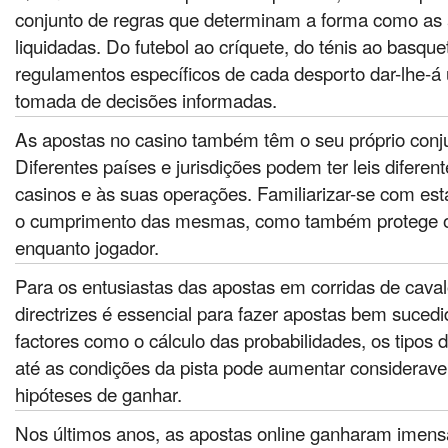
conjunto de regras que determinam a forma como as a
liquidadas. Do futebol ao críquete, do ténis ao basqu
regulamentos específicos de cada desporto dar-lhe-
tomada de decisões informadas.
As apostas no casino também têm o seu próprio conj
Diferentes países e jurisdições podem ter leis diferen
casinos e às suas operações. Familiarizar-se com est
o cumprimento das mesmas, como também protege os
enquanto jogador.
Para os entusiastas das apostas em corridas de cava
directrizes é essencial para fazer apostas bem suce
factores como o cálculo das probabilidades, os tipos 
até as condições da pista pode aumentar considerav
hipóteses de ganhar.
Nos últimos anos, as apostas online ganharam imens