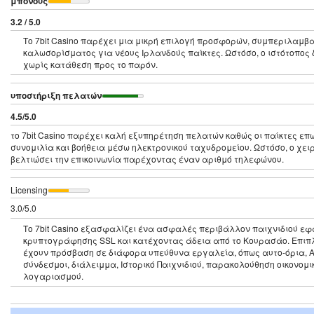
μπόνους
3.2 / 5.0
Το 7bit Casino παρέχει μια μικρή επιλογή προσφορών, συμπεριλαμβ
καλωσορίσματος για νέους Ιρλανδούς παίκτες. Ωστόσο, ο ιστότοπο
χωρίς κατάθεση προς το παρόν.
υποστήριξη πελατών
4.5/5.0
το 7bit Casino παρέχει καλή εξυπηρέτηση πελατών καθώς οι παίκτες επ
συνομιλία και βοήθεια μέσω ηλεκτρονικού ταχυδρομείου. Ωστόσο, ο χει
βελτιώσει την επικοινωνία παρέχοντας έναν αριθμό τηλεφώνου.
Licensing
3.0/5.0
Το 7bit Casino εξασφαλίζει ένα ασφαλές περιβάλλον παιχνιδιού ε
κρυπτογράφησης SSL και κατέχοντας άδεια από το Κουρασάο. Επιπλ
έχουν πρόσβαση σε διάφορα υπεύθυνα εργαλεία, όπως αυτο-όρια, Α
σύνδεσμοι, διάλειμμα, Ιστορικό Παιχνιδιού, παρακολούθηση οικονομι
λογαριασμού.