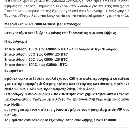
Η πλατφόρμα τυχερών παιχνιδιών λειτουργεί από την Dama N.V., η οποία
υψηλής ποιότητας υπηρεσίες τυχερών παιχνιδιών για παίκτες που χρη
Επιπλέον, οι υπηρεσίες της έχουν εγκριθεί από δύο ρυθμιστικούς φορεί
Τυχερών Παιχνιδιών του Κουρασάο και το εσθονικό φορολογικό και τελ
πλεονεκτήματα:7000 διαθέσιμες υποδοχές
μειονεκτήματα:
48 ώρες χρόνος επεξεργασίας για αναλήψεις
Η προσφορά
1η κατάθεση: 100% έως €300/1.5 BTC + 100 Δωρεάν Περιστροφές
2η κατάθεση: 50% έως €400/1.25 BTC
3η κατάθεση: 50% έως €800/1.25 BTC
4η κατάθεση: 100% έως €3500/1 BTC
θυμηθείτε:
πρέπει να καταθέσετε τουλάχιστον €20 για κάθε προσφορά κατάθεσ
για τις προσφορές δεύτερης, τρίτης και τέταρτης κατάθεσης, πρέπει
ακόλουθους κωδικούς προσφοράς: 2dep, 3dep, 4dep.
Η προσφορά συνοδεύεται από απαίτηση στοιχηματισμού 40x.ο ιστότο
με κορυφαίους προγραμματιστές παιχνιδιών, συμπεριλαμβανομένων τ
και NetEnt.
οι εγγεγραμμένοι παίκτες γίνονται μέρος του προγράμματος VIP πο
οφέλη.
Το μηνιαίο ανώτατο όριο εξαργύρωσης ανάληψης είναι €10000.