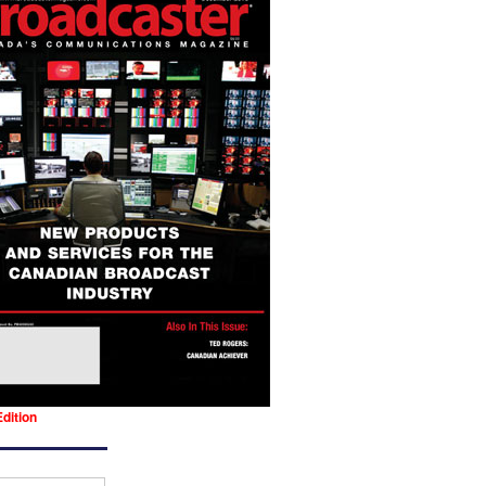
Edition