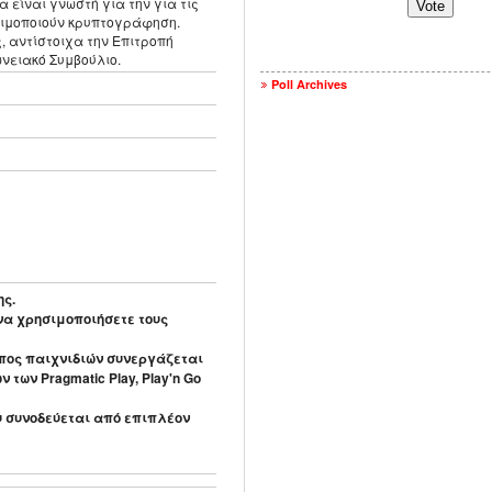
 είναι γνωστή για την για τις
σιμοποιούν κρυπτογράφηση.
ς, αντίστοιχα την Επιτροπή
ωνειακό Συμβούλιο.
Poll Archives
ης.
 να χρησιμοποιήσετε τους
πος παιχνιδιών συνεργάζεται
ων Pragmatic Play, Play'n Go
υ συνοδεύεται από επιπλέον