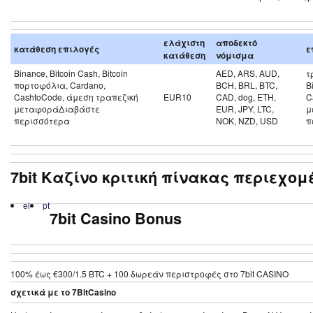
ελάχιστη
αποδεκτό
κατάθεση επιλογές
ε
κατάθεση
νόμισμα
Binance, Bitcoin Cash, Bitcoin
AED, ARS, AUD,
τ
πορτοφόλια, Cardano,
BCH, BRL, BTC,
B
CashtoCode, άμεση τραπεζική
EUR10
CAD, dog, ETH,
C
μεταφορά
Διαβάστε
EUR, JPY, LTC,
μ
περισσότερα
NOK, NZD, USD
π
7bit Καζίνο κριτική πίνακας περιεχομ
el
pt
7bit Casino Bonus
100% έως €300/1.5 BTC + 100 δωρεάν περιστροφές στο 7bit CASINO
σχετικά με το 7BitCasino