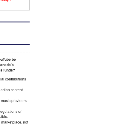
YouTube be
 Canada's
ns funds?
ial contributions
nadian content
 music providers
egulations or
sible.
 marketplace, not