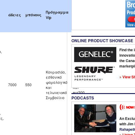
Πρόγραμμα
άδειες
μπόνους
Vip
ONLINE PRODUCT SHOWCASE
Find the 
ο,
innovatio
the Cana
marketpl
Κουρασάο,
View S
εσθονικό
100%
φορολογικό
έως
7000
550
no
και
και
τελωνειακό
eur300
Συμβούλιο
PODCASTS
,
ς,
An Exclu
with Jim
Rahapeli
Listen 