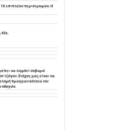
ή 10 επιπλέον περιστροφών. Η
 45x.
 πρέπει να ληφθεί σοβαρά
ύ τζόγου. Στόχος μας είναι να
 σκληρή πραγματικότητα του
ν οδηγών.