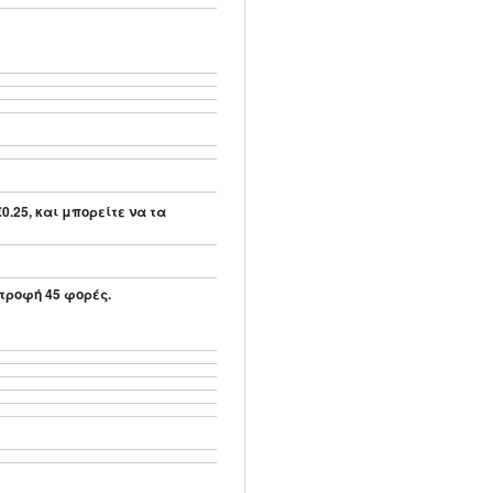
0.25, και μπορείτε να τα
στροφή 45 φορές.